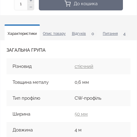
До кошика
0
4
Характеристики
Опис товару
Відгуків
Питання
У
ЗАГАЛЬНА ГРУПА
Різновид
стієчний
Товщина металу
0,6 мм
Тип профілю
CW-профіль
Ширина
50 мм
Довжина
4 м