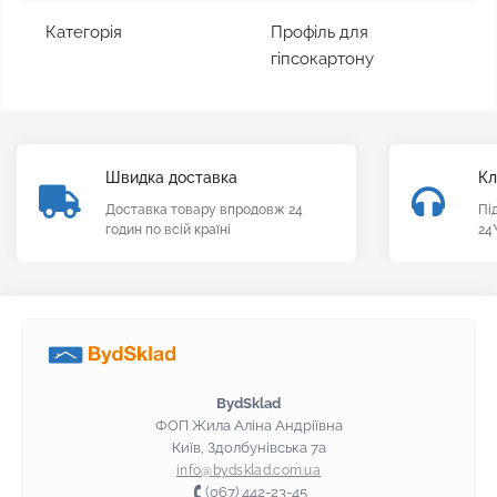
Категорія
Профіль для
гіпсокартону
Швидка доставка
Кл
Доставка товару впродовж 24
Пі
годин по всій країні
24
BydSklad
ФОП Жила Аліна Андріївна
Київ, Здолбунівська 7а
info@bydsklad.com.ua
(067) 442-23-45