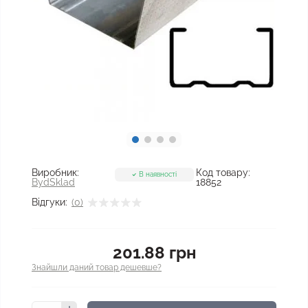
Виробник:
Код товару:
В наявності
BydSklad
18852
Відгуки:
(0)
201.88 грн
Знайшли даний товар дешевше?