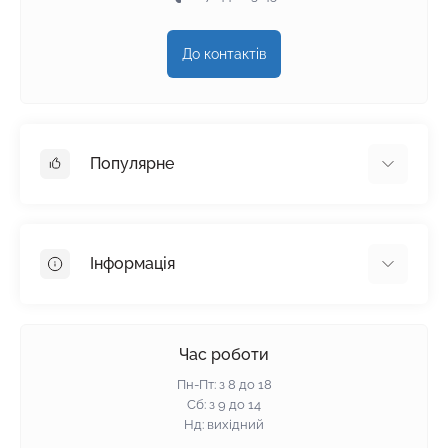
До контактів
Популярне
Гіпсокартон
OSB
Інформація
Пінопласт
Пінополістирол
Доставка
Мінеральна вата
Оплата
Час роботи
Клей для плитки
Контакти
Пн-Пт: з 8 до 18
Гарантія та повернення
Сб: з 9 до 14
Нд: вихідний
Політика конфіденційності