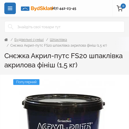
0
(067) 442-23-45
Будівельні суміші
Шпаклівка
Снєжка Акрил-путс FS20 шпаклівка акрилова фініш (1,5 кг)
Снєжка Акрил-путс FS20 шпаклівка
акрилова фініш (1,5 кг)
Популярний