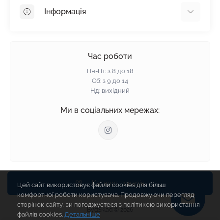
OSB
Інформація
Пінопласт
Пінополістирол
Доставка
Мінеральна вата
Оплата
Час роботи
Клей для плитки
Контакти
Пн-Пт: з 8 до 18
Гарантія та повернення
Сб: з 9 до 14
Нд: вихідний
Політика конфіденційності
Про нас
Ми в соціальних мережах:
Відгуки
Блог
Зворотній зв'язок
Карта сайту
Виробники
Каталог товарів
Цей сайт використовує файли cookies для більш
комфортної роботи користувача. Продовжуючи перегляд
сторінок сайту, ви погоджуєтеся з політикою використання
BydSklad © 2026
файлів cookies.
Детальніше