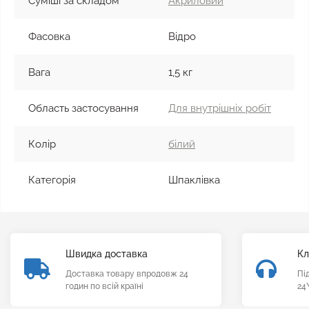
Суміші за складом
Акриловий
Фасовка
Відро
Вага
1,5 кг
Область застосування
Для внутрішніх робіт
Колір
білий
Категорія
Шпаклівка
Швидка доставка
Кл
Доставка товару впродовж 24
Пі
годин по всій країні
24