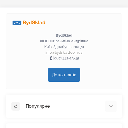
BydSklad
ФОП Жила Аліна Андріївна
Київ, Здолбунівська 7а
info@bydsklad.com.ua
(067) 442-23-45
До контактів
Популярне
Гіпсокартон