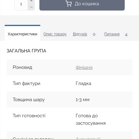
До кошика
0
4
Характеристики
Опис товару
Відгуків
Питання
У
ЗАГАЛЬНА ГРУПА
Різновид
фінішна
Тип фактури
Гладка
Товщина шару
1-3 мм
Тип готовності
Готова до
застосування