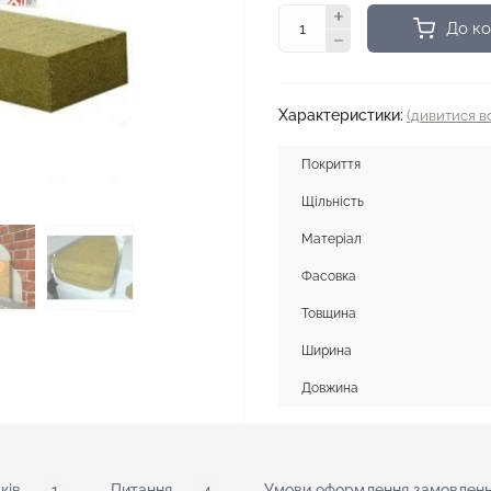
До к
Характеристики:
(дивитися вс
Покриття
Щільність
Матеріал
Фасовка
Товщина
Ширина
Довжина
ків
1
Питання
4
Умови оформлення замовленн