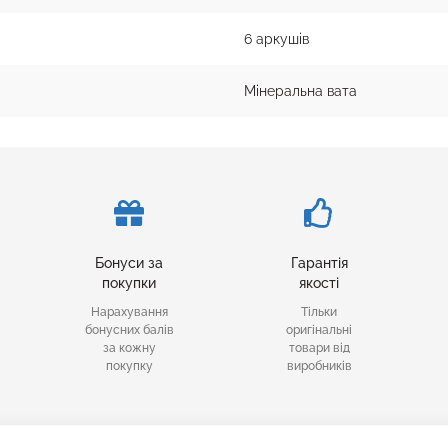
6 аркушів
Мінеральна вата
Бонуси за
Гарантія
покупки
якості
Нарахування
Тільки
бонусних балів
оригінальні
за кожну
товари від
покупку
виробників