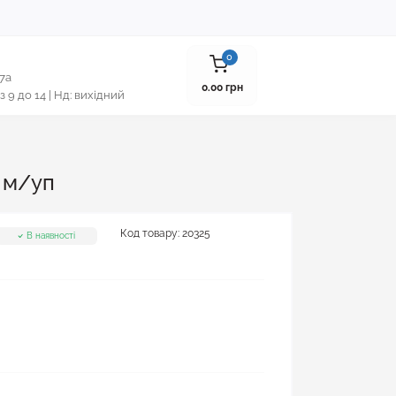
0
 7а
0.00 грн
 з 9 до 14 | Нд: вихідний
. м/уп
Код товару:
20325
В наявності