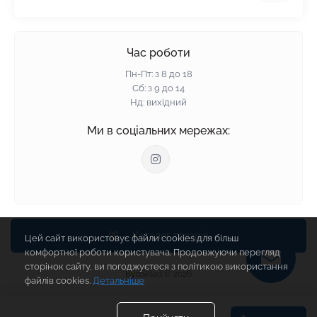
Пінополістирол
Доставка
Мінеральна вата
Оплата
Час роботи
Клей для плитки
Контакти
Пн-Пт: з 8 до 18
Гарантія та повернення
Сб: з 9 до 14
Нд: вихідний
Політика конфіденційності
Про нас
Ми в соціальних мережах:
Відгуки
Блог
Зворотній зв'язок
Карта сайту
Виробники
Каталог товарів
Цей сайт використовує файли cookies для більш
комфортної роботи користувача. Продовжуючи перегляд
сторінок сайту, ви погоджуєтеся з політикою використання
BydSklad © 2026
файлів cookies.
Детальніше