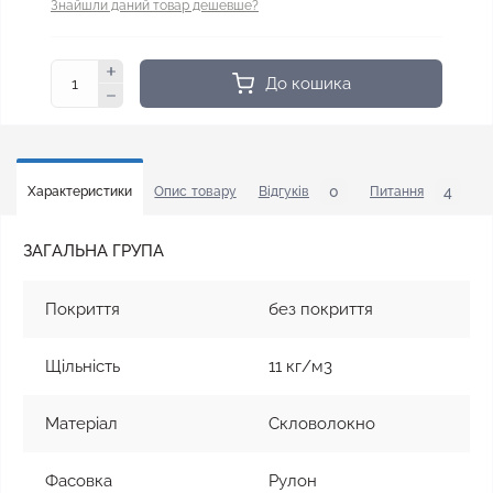
Знайшли даний товар дешевше?
До кошика
0
4
Характеристики
Опис товару
Відгуків
Питання
У
ЗАГАЛЬНА ГРУПА
Покриття
без покриття
Щільність
11 кг/м3
Матеріал
Скловолокно
Фасовка
Рулон