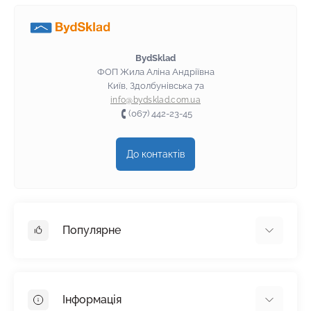
BydSklad
ФОП Жила Аліна Андріївна
Київ, Здолбунівська 7а
info@bydsklad.com.ua
(067) 442-23-45
До контактів
Популярне
Гіпсокартон
OSB
Інформація
Пінопласт