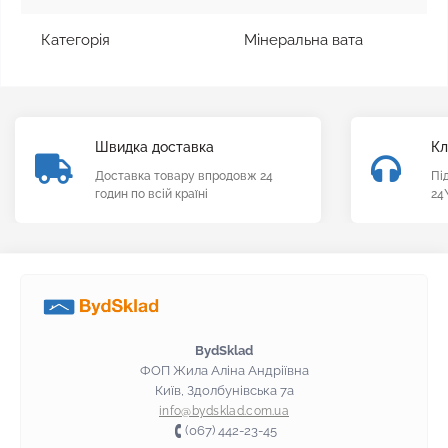
Категорія
Мінеральна вата
Швидка доставка
Кл
Доставка товару впродовж 24
Пі
годин по всій країні
24
BydSklad
ФОП Жила Аліна Андріївна
Київ, Здолбунівська 7а
info@bydsklad.com.ua
(067) 442-23-45