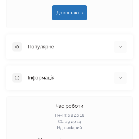
До контактів
Популярне
Гіпсокартон
OSB
Інформація
Пінопласт
Пінополістирол
Доставка
Мінеральна вата
Оплата
Час роботи
Клей для плитки
Контакти
Пн-Пт: з 8 до 18
Гарантія та повернення
Сб: з 9 до 14
Нд: вихідний
Політика конфіденційності
Про нас