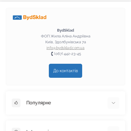
BydSklad
ФОП Жила Аліна Андріївна
Київ, Здолбунівська 7а
info@bydsklad.com.ua
(067) 442-23-45
До контактів
Популярне
Гіпсокартон
OSB