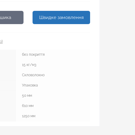
ошика
Швидке замовлення
і)
без покриття
15 кг/м3
Скловолокно
Упаковка
50 мм
610 мм
1250 мм