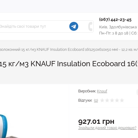
(067) 442-23-45
Київ, Здолбунівська
Пн-Пт: з 8 до 18 | Сб:
олоконний 15 кг/м3 KNAUF Insulation Ecoboard 16(1250x610x50 мм) - 12,2 кв. м
 кг/м3 KNAUF Insulation Ecoboard 16(1
Виробник:
Knauf
Відгуки:
(0)
927.01 грн
Знайшли даний товар дешевше?