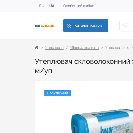
RU
UA
Особистий кабінет
Каталог товарів
Утеплювач
Мінеральна вата
Утеплювач склов
Утеплювач скловолоконний 15
м/уп
Популярний