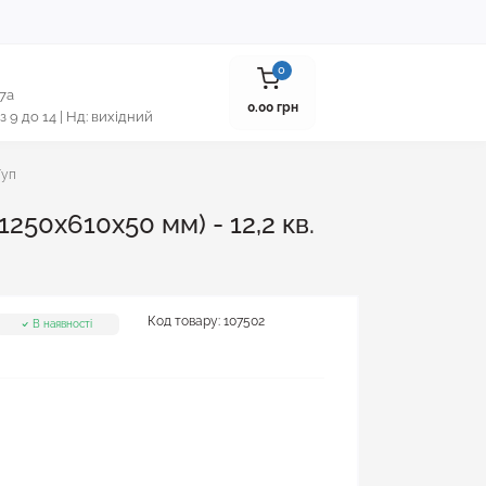
0
 7а
0.00 грн
 з 9 до 14 | Нд: вихідний
/уп
250x610x50 мм) - 12,2 кв.
Код товару:
107502
В наявності