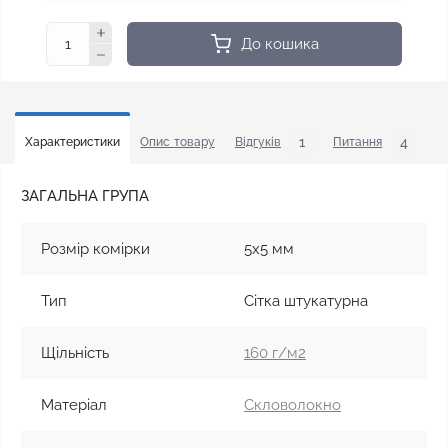
До кошика
1
4
Характеристики
Опис товару
Відгуків
Питання
У
ЗАГАЛЬНА ГРУПА
Розмір комірки
5x5 мм
Тип
Сітка штукатурна
Щільність
160 г/м2
Матеріал
Скловолокно