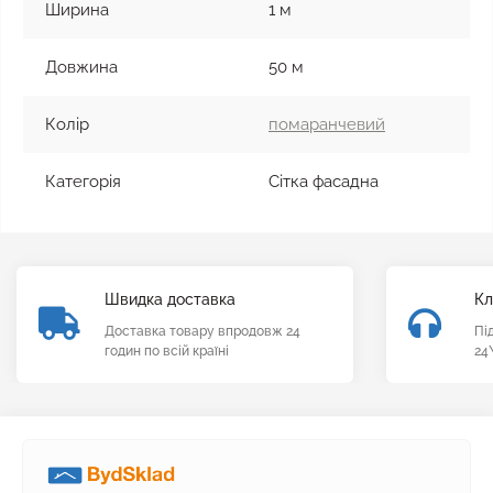
Ширина
1 м
Довжина
50 м
Колір
помаранчевий
Категорія
Сітка фасадна
Швидка доставка
Кл
Доставка товару впродовж 24
Пі
годин по всій країні
24