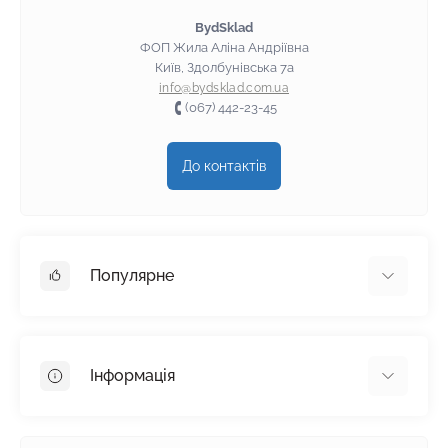
BydSklad
ФОП Жила Аліна Андріївна
Київ, Здолбунівська 7а
info@bydsklad.com.ua
(067) 442-23-45
До контактів
Популярне
Гіпсокартон
OSB
Інформація
Пінопласт
Пінополістирол
Доставка
Мінеральна вата