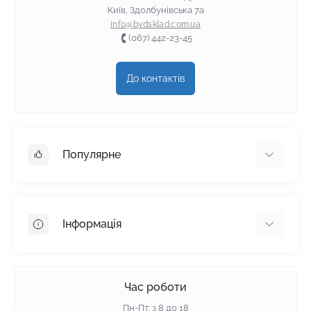
Київ, Здолбунівська 7а
info@bydsklad.com.ua
(067) 442-23-45
До контактів
Популярне
Гіпсокартон
OSB
Інформація
Пінопласт
Пінополістирол
Доставка
Мінеральна вата
Оплата
Час роботи
Клей для плитки
Контакти
Пн-Пт: з 8 до 18