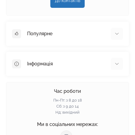
До контактів
Популярне
Гіпсокартон
OSB
Інформація
Пінопласт
Пінополістирол
Доставка
Мінеральна вата
Оплата
Час роботи
Клей для плитки
Контакти
Пн-Пт: з 8 до 18
Гарантія та повернення
Сб: з 9 до 14
Нд: вихідний
Політика конфіденційності
Про нас
Ми в соціальних мережах:
Відгуки