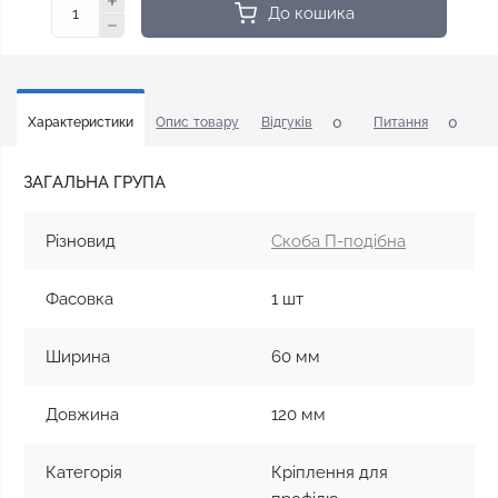
До кошика
0
0
Характеристики
Опис товару
Відгуків
Питання
У
ЗАГАЛЬНА ГРУПА
Різновид
Скоба П-подібна
Фасовка
1 шт
Ширина
60 мм
Довжина
120 мм
Категорія
Кріплення для