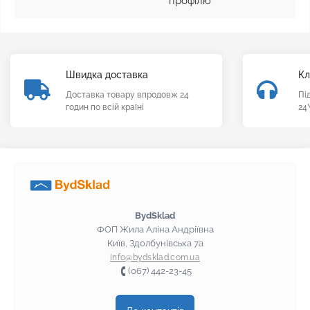
профілю
Швидка доставка
Кл
Доставка товару впродовж 24
Пі
годин по всій країні
24
BydSklad
ФОП Жила Аліна Андріївна
Київ, Здолбунівська 7а
info@bydsklad.com.ua
(067) 442-23-45