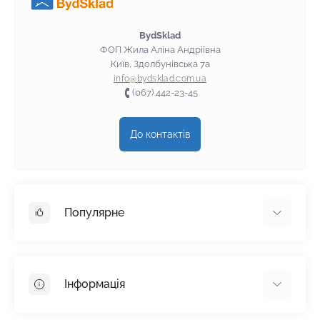
BydSklad
ФОП Жила Аліна Андріївна
Київ, Здолбунівська 7а
info@bydsklad.com.ua
(067) 442-23-45
До контактів
Популярне
Гіпсокартон
OSB
Інформація
Пінопласт
Пінополістирол