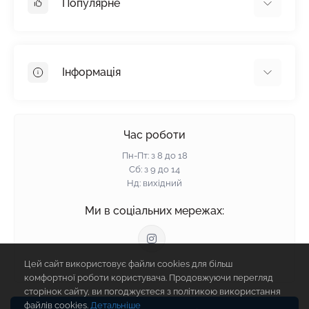
Популярне
Гіпсокартон
OSB
Інформація
Пінопласт
Пінополістирол
Доставка
Мінеральна вата
Оплата
Час роботи
Клей для плитки
Контакти
Пн-Пт: з 8 до 18
Гарантія та повернення
Сб: з 9 до 14
Нд: вихідний
Політика конфіденційності
Про нас
Ми в соціальних мережах:
Відгуки
Блог
Цей сайт використовує файли cookies для більш
Зворотній зв'язок
комфортної роботи користувача. Продовжуючи перегляд
Карта сайту
сторінок сайту, ви погоджуєтеся з політикою використання
Виробники
файлів cookies.
Детальніше